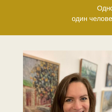
Одно
один челове