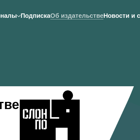
рналы
Подписка
Об издательстве
Новости и 
тве