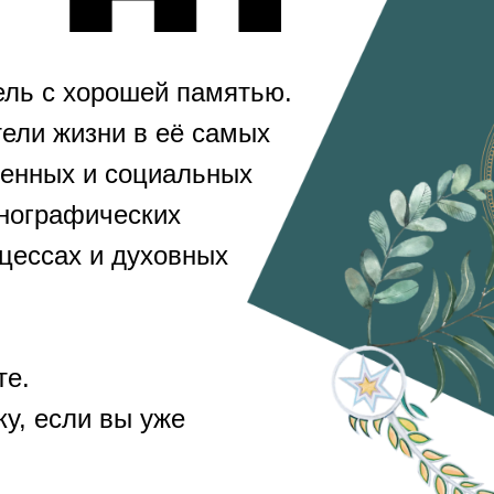
ель с хорошей памятью.
ели жизни в её самых
венных и социальных
тнографических
оцессах и духовных
те.
у, если вы уже