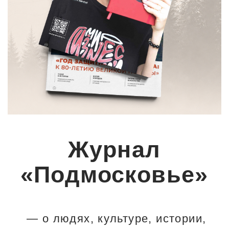
Журнал
«Подмосковье»
— о людях, культуре, истории,
бизнесе и современном развитии
Московской области и гораздо
шире.
Выходит в свет с 2003 года
Каждый выпуск посвящён
общественно значимой теме
и объединяет мнения экспертов,
представителей бизнеса,
общественных организаций
и жителей региона