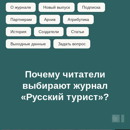
О журнале
Новый выпуск
Подписка
Партнерам
Архив
Атрибутика
История
Создатели
Статьи
Выходные данные
Задать вопрос
Почему читатели
выбирают журнал
«Русский турист»?