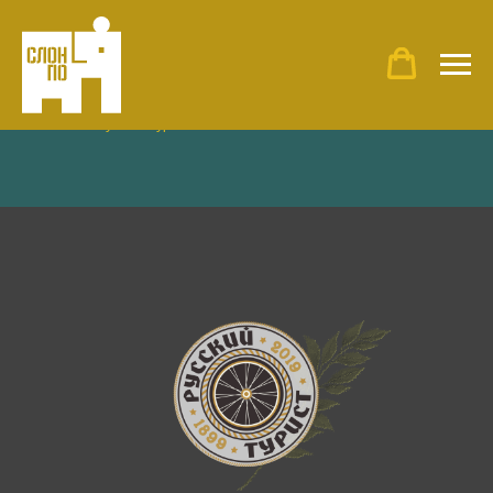
Главная
»
Русский турист
«Русский турист»
— старинное издание XIX века
о спортивном туризме
и путешествиях, впервые
изданное в 1899 году