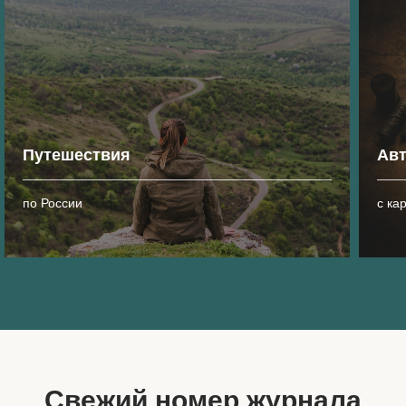
Путешествия
Ав
по России
с ка
Свежий номер журнала