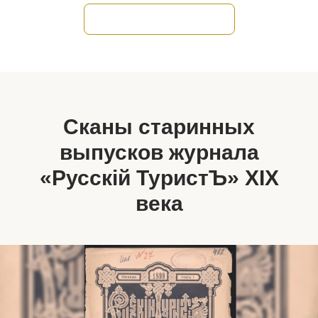
Читать историю журнала
Сканы старинных
выпусков журнала
«Русскiй ТуристЪ» XIX
века