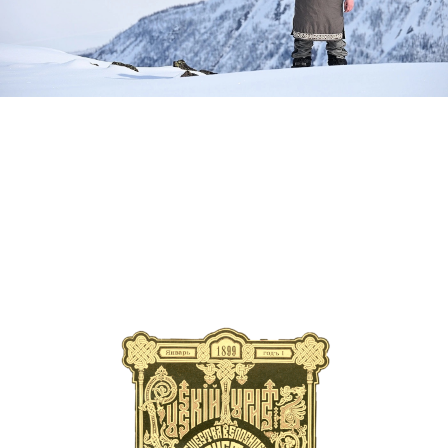
«РусскIй туристЪ»
— это
возрожденное
издание XIX века