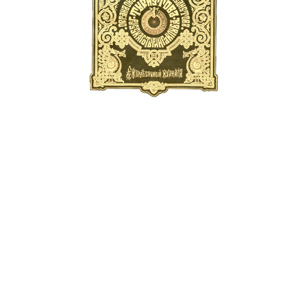
Обложка
первого
выпуска журнала
В современном издании
публикуются уникальные страницы
старинных выпусков с рассказами
об элитарных велопутешествиях
царской эпохи, о новинках
автомобильной техники XIX века,
о легендарных искателей
приключений прошлого
тысячелетия.