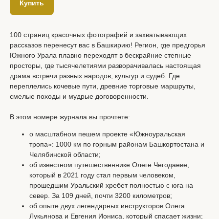
Купить
100 страниц красочных фотографий и захватывающих
рассказов перенесут вас в Башкирию! Регион, где предгорья
Южного Урала плавно переходят в бескрайние степные
просторы, где тысячелетиями разворачивалась настоящая
драма встречи разных народов, культур и судеб. Где
переплелись кочевые пути, древние торговые маршруты,
смелые походы и мудрые договоренности.
В этом номере журнала вы прочтете:
о масштабном пешем проекте «Южноуральская
тропа»: 1000 км по горным районам Башкортостана и
Челябинской области;
об известном путешественнике Олеге Чегодаеве,
который в 2021 году стал первым человеком,
прошедшим Уральский хребет полностью с юга на
север. За 109 дней, почти 3200 километров;
об опыте двух легендарных инструкторов Олега
Лукьянова и Евгения Иониса, который спасает жизни;